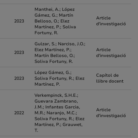
Manthei, A.; López
Gámez, G.; Martín
Article
2023
Belloso, O.; Elez
d'investigació
Martínez, P.; Soliva
Fortuny, R.
Gulzar, S.; Narciso, J.O.;
Elez Martínez, P.;
Article
2023
Martín Belloso, O.;
d'investigació
Soliva Fortuny, R.
López Gámez, G.;
Capítol de
2023
Soliva Fortuny, R.; Elez
llibre docent
Martínez, P.
Verkempinck, S.H.E.;
Guevara Zambrano,
J.M.; Infantes Garcia,
Article
2022
M.R.; Naranjo, M.C.;
d'investigació
Soliva Fortuny, R.; Elez
Martínez, P.; Grauwet,
T.