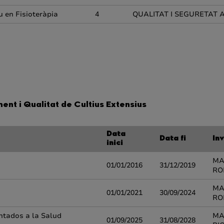
u en Fisioteràpia
4
QUALITAT I SEGURETAT 
ent i Qualitat de Cultius Extensius
Data
Data fi
In
inici
MA
01/01/2016
31/12/2019
RO
MA
01/01/2021
30/09/2024
RO
ntados a la Salud
MA
01/09/2025
31/08/2028